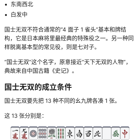
东南西北
白发中
国士无双不符合通常的“4 面子 1 雀头”基本和牌结
构，它是日本麻将里最经典的特殊役之一。另一种同
样脱离基本型的常见役，则是七对子。
“国士无双”这个名字，原意接近“天下无双的人物”，
典故来自中国古籍《史记》。
国士无双的成立条件
国士无双要先把 13 种不同的幺九牌各凑 1 张。
这 13 张分别是：