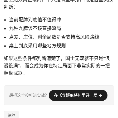
判断：
当前配牌到底值不值得冲
九种九牌该不该直接流局
点差、庄位、剩余局数是否支持高风险路线
桌上到底采用哪些地方规则
如果这些条件都判断清楚了，国士无双就不只是“浪
漫役满”，而会成为你在特定局面下非常实际的一把
翻盘武器。
想把这个役打进实战？
在《雀姬麻将》里开一局 →
役种