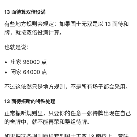
13 面待算双倍役满
有些地方规则会规定：如果国士无双是以 13 面待和
牌，就按双倍役满计算。
也就是说：
庄家 96000 点
闲家 64000 点
不过这依然只是地方规则，不是所有场子都会采用。
13 面待振听的特殊处理
正常振听规则里，只要你的任意一张待牌出现在自己
的舍牌中，就不能再荣和整组待牌。
如果把这条规则原样套到国士无双 13 面待上，意味