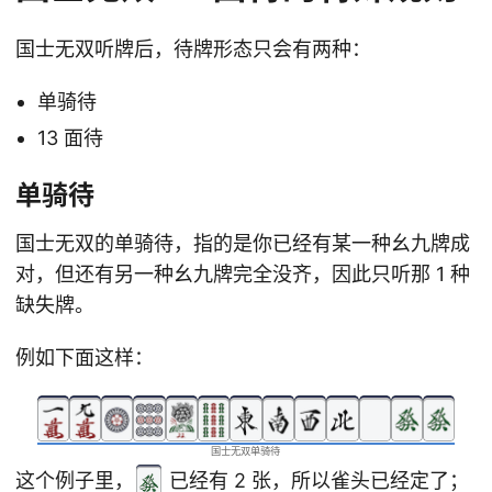
国士无双听牌后，待牌形态只会有两种：
单骑待
13 面待
单骑待
国士无双的单骑待，指的是你已经有某一种幺九牌成
对，但还有另一种幺九牌完全没齐，因此只听那 1 种
缺失牌。
例如下面这样：
国士无双单骑待
这个例子里，
已经有 2 张，所以雀头已经定了；