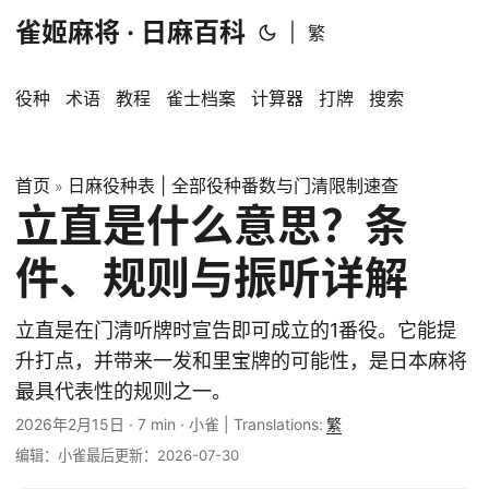
雀姬麻将 · 日麻百科
|
繁
役种
术语
教程
雀士档案
计算器
打牌
搜索
首页
日麻役种表 | 全部役种番数与门清限制速查
»
立直是什么意思？条
件、规则与振听详解
立直是在门清听牌时宣告即可成立的1番役。它能提
升打点，并带来一发和里宝牌的可能性，是日本麻将
最具代表性的规则之一。
2026年2月15日
·
7 min
·
小雀
|
Translations:
繁
编辑：小雀
最后更新：2026-07-30