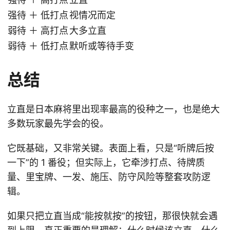
强待 ＋ 低打点
视情况而定
弱待 ＋ 高打点
大多立直
弱待 ＋ 低打点
默听或等待手变
总结
立直是日本麻将里出现率最高的役种之一，也是绝大
多数玩家最先学会的役。
它既基础，又非常关键。表面上看，只是“听牌后按
一下”的 1 番役；但实际上，它牵涉打点、待牌质
量、里宝牌、一发、施压、防守风险等整套攻防逻
辑。
如果只把立直当成“能按就按”的按钮，那很快就会遇