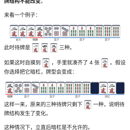
牌结构不能改变
。
来看一个例子：
雀头
待牌
面子
面子
面子
此时待牌是
三种。
如果这时自摸到
，手里就凑齐了 4 张
。假设
你选择把它暗杠，牌型会变成：
待牌
面子
面子
面子
暗杠
这样一来，原来的三种待牌只剩下
一种，说明待
牌结构发生了变化。
这种情况下，立直后暗杠是不允许的。