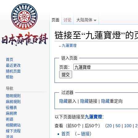
页面
讨论
大陆简体
链接至“九蓮寶燈”的
←
九蓮寶燈
跳转至：
导航
、
搜索
链入页面
首页
最近更改
页面：
随机页面
帮助
导航
过滤器
簡明規則
隐藏
嵌入 |
隐藏
链接 |
隐藏
重定向
麻將規則
役種表
麻將牌
以下页面链接至
九蓮寶燈
：
術語
相關網站
查看（前50个 | 后50个）（
20
|
50
|
100
|
2
線下流程
首页
‎
（
←链接
）
流派