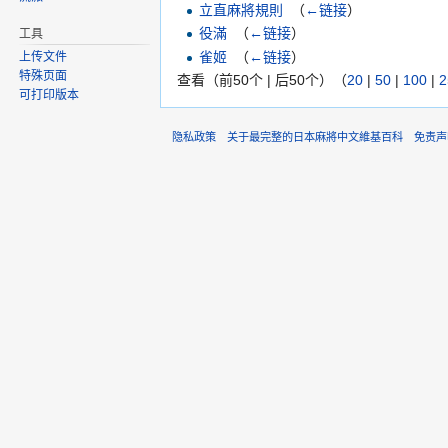
立直麻將規則
‎
（
←链接
）
役滿
‎
（
←链接
）
工具
雀姬
‎
（
←链接
）
上传文件
特殊页面
查看（前50个 | 后50个）（
20
|
50
|
100
|
2
可打印版本
隐私政策
关于最完整的日本麻將中文維基百科
免责声