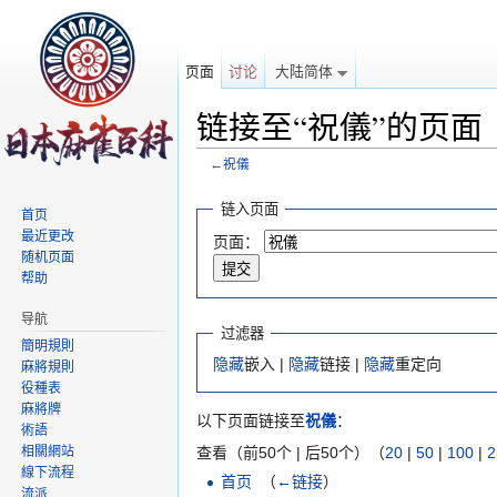
页面
讨论
大陆简体
链接至“祝儀”的页面
←
祝儀
跳转至：
导航
、
搜索
链入页面
首页
最近更改
页面：
随机页面
帮助
导航
过滤器
簡明規則
隐藏
嵌入 |
隐藏
链接 |
隐藏
重定向
麻將規則
役種表
麻將牌
以下页面链接至
祝儀
：
術語
相關網站
查看（前50个 | 后50个）（
20
|
50
|
100
|
2
線下流程
首页
‎
（
←链接
）
流派