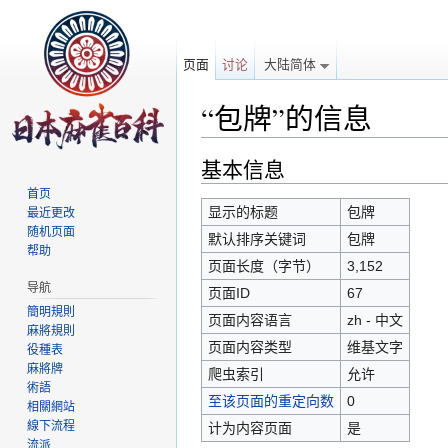
页面
讨论
大陆简体
“包牌”的信息
跳转至：
导航
、
搜索
基本信息
首页
显示的标题
包牌
最近更改
随机页面
默认排序关键词
包牌
帮助
页面长度（字节）
3,152
导航
页面ID
67
簡明規則
页面内容语言
zh - 中文
麻將規則
页面内容类型
维基文字
役種表
麻將牌
爬虫索引
允许
術語
至该页面的重定向数
0
相關網站
線下流程
计为内容页面
是
流派