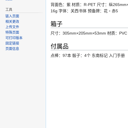
背面色：紫 材质：R-PET 尺寸：纵265mm×
工具
16g 字体：关西书体 预备牌：花・赤5
链入页面
箱子
相关更改
上传文件
特殊页面
尺寸：305mm×205mm×53mm 材质：P
可打印版本
固定链接
付属品
页面信息
点棒：97本 骰子：4个 东南标记 入门手册