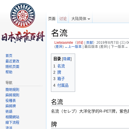
页面
讨论
大陆简体
名流
Lietxiasmile
（
讨论
|
贡献
）
2019年8月7日 (三) 
(
差异
)
←上一版本
| 最后版本 (差异) | 下一版本→ 
跳转至：
导航
、
搜索
首页
目录
[
隐藏
]
最近更改
1
名流
随机页面
帮助
2
牌
3
箱子
导航
4
付属品
簡明規則
麻將規則
名流
役種表
麻將牌
名流（セレブ）大洋化学的R-PET牌，紫色
術語
相關網站
牌
線下流程
流派