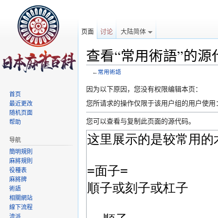
页面
讨论
大陆简体
查看“常用術語”的源
←
常用術語
跳转至：
导航
、
搜索
因为以下原因，您没有权限编辑本页：
首页
您所请求的操作仅限于该用户组的用户使用
最近更改
随机页面
您可以查看与复制此页面的源代码。
帮助
导航
簡明規則
麻將規則
役種表
麻將牌
術語
相關網站
線下流程
流派