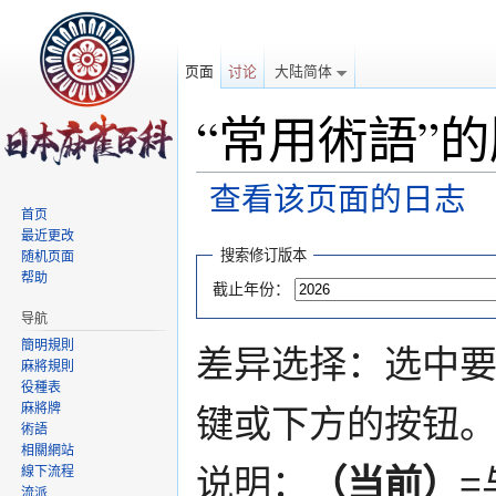
页面
讨论
大陆简体
“常用術語”
查看该页面的日志
首页
跳转至：
导航
、
搜索
最近更改
搜索修订版本
随机页面
帮助
截止年份：
导航
簡明規則
差异选择：选中要
麻將規則
役種表
麻將牌
键或下方的按钮
術語
相關網站
说明：
（当前）
=
線下流程
流派