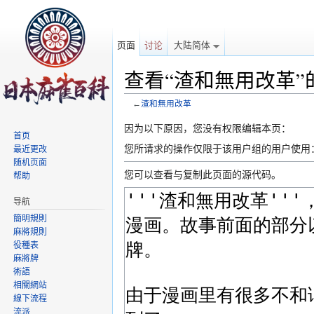
页面
讨论
大陆简体
查看“渣和無用改革”
←
渣和無用改革
跳转至：
导航
、
搜索
因为以下原因，您没有权限编辑本页：
首页
您所请求的操作仅限于该用户组的用户使用
最近更改
随机页面
您可以查看与复制此页面的源代码。
帮助
导航
簡明規則
麻將規則
役種表
麻將牌
術語
相關網站
線下流程
流派