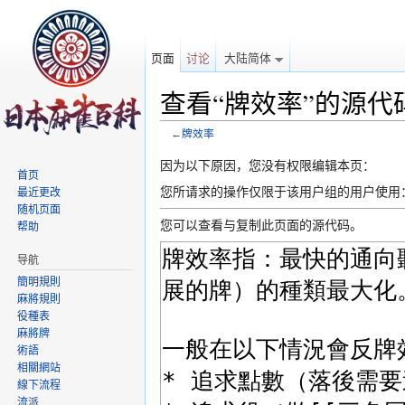
页面
讨论
大陆简体
查看“牌效率”的源代
←
牌效率
跳转至：
导航
、
搜索
因为以下原因，您没有权限编辑本页：
首页
您所请求的操作仅限于该用户组的用户使用
最近更改
随机页面
您可以查看与复制此页面的源代码。
帮助
导航
簡明規則
麻將規則
役種表
麻將牌
術語
相關網站
線下流程
流派