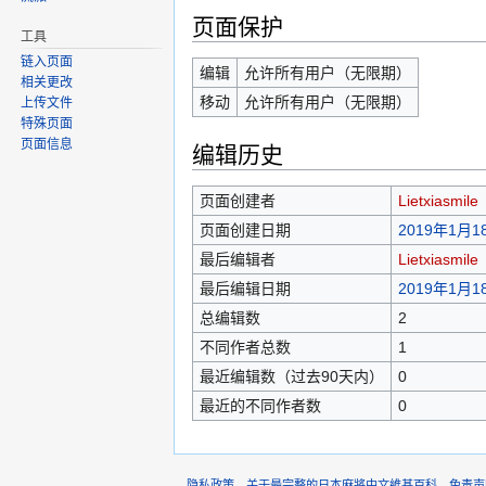
页面保护
工具
链入页面
编辑
允许所有用户（无限期）
相关更改
移动
允许所有用户（无限期）
上传文件
特殊页面
页面信息
编辑历史
页面创建者
Lietxiasmile
页面创建日期
2019年1月18
最后编辑者
Lietxiasmile
最后编辑日期
2019年1月18
总编辑数
2
不同作者总数
1
最近编辑数（过去90天内）
0
最近的不同作者数
0
隐私政策
关于最完整的日本麻將中文維基百科
免责声