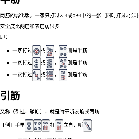
两筋的弱化版，一家只打过X-3或X+3中的一张（同时打过2张
安全度比两筋和表筋弱很多
即：
一家打过
或
，
则是半筋
一家打过
或
，
则是半筋
一家打过
或
，
则是半筋
引筋
又称（引挂，骗筋），就是特意听表筋或两筋
【例】手里
打
立直，听