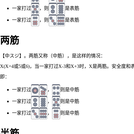
一家打过
，则
是表筋
一家打过
，则
是表筋
两筋
【中スジ】。两筋又称（中筋），是这样的情况：
X(X=4或5或6)，当一家打过X-3和X+3时，X是两筋。安全度
即：
一家打过
，
则是中筋
一家打过
，
则是中筋
一家打过
，
则是中筋
半筋