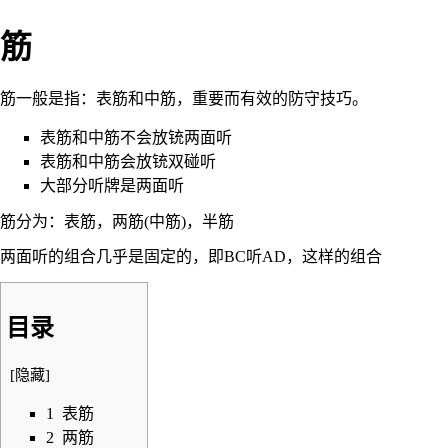
筋
筋一般是指：表筋和中筋，重要而有效的防守技巧。
表筋和中筋不会
放铳
两面听
表筋和中筋会
放铳
双碰听
大部分听牌是
两面听
筋分为：表筋，两筋(中筋)，半筋
两面听的组合几乎是固定的，即BC听AD，这样的组合
目录
[
隐藏
]
1
表筋
2
两筋