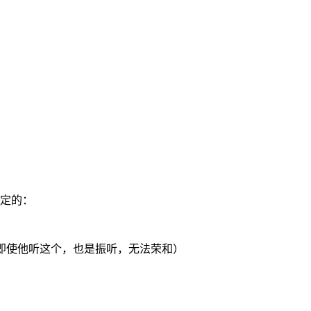
定的：
听（即使他听这个，也是
振听
，无法荣和）