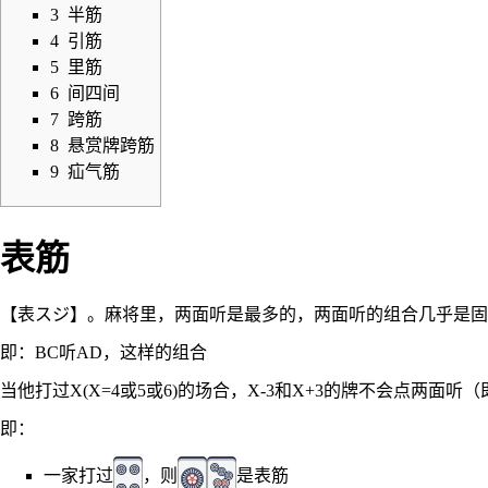
3
半筋
4
引筋
5
里筋
6
间四间
7
跨筋
8
悬赏牌跨筋
9
疝气筋
表筋
【表スジ】。麻将里，两面听是最多的，两面听的组合几乎是固
即：BC听AD，这样的组合
当他打过X(X=4或5或6)的场合，X-3和X+3的牌不会点两面
即：
一家打过
，则
是表筋