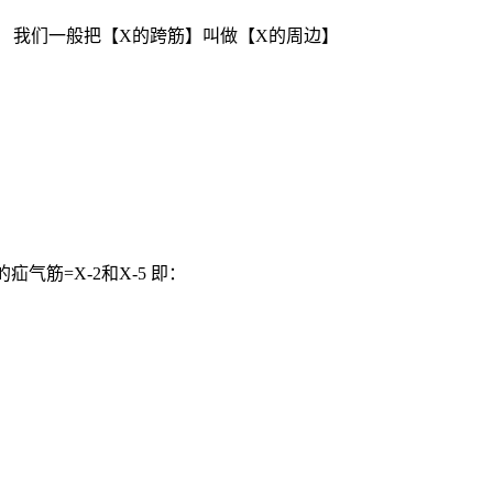
牌。 我们一般把【X的跨筋】叫做【X的周边】
X的疝气筋=X-2和X-5 即：