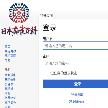
特殊页面
登录
跳转至：
导航
、
搜索
用户名
首页
最近更改
随机页面
密码
帮助
导航
记住我的登录状态
簡明規則
麻將規則
登录
役種表
麻將牌
術語
登录帮助
相關網站
忘记密码？
線下流程
流派