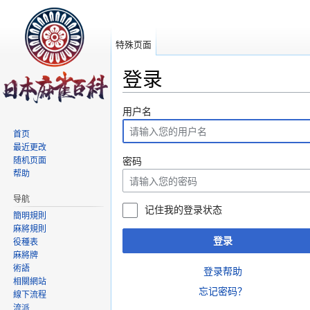
特殊页面
登录
跳转至：
导航
、
搜索
用户名
首页
最近更改
随机页面
密码
帮助
导航
记住我的登录状态
簡明規則
麻將規則
登录
役種表
麻將牌
術語
登录帮助
相關網站
忘记密码？
線下流程
流派