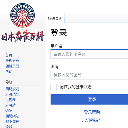
特殊页面
登录
跳转至：
导航
、
搜索
用户名
首页
最近更改
随机页面
密码
帮助
导航
记住我的登录状态
簡明規則
麻將規則
登录
役種表
麻將牌
術語
登录帮助
相關網站
忘记密码？
線下流程
流派