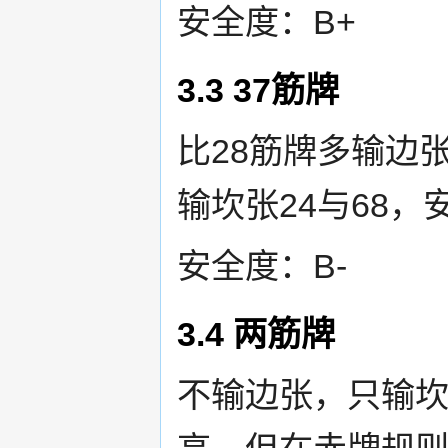
安全度：B+
3.3 37筋牌
比28筋牌多输边
输坎张24与68，
安全度：B-
3.4 两筋牌
不输边张，只输坎