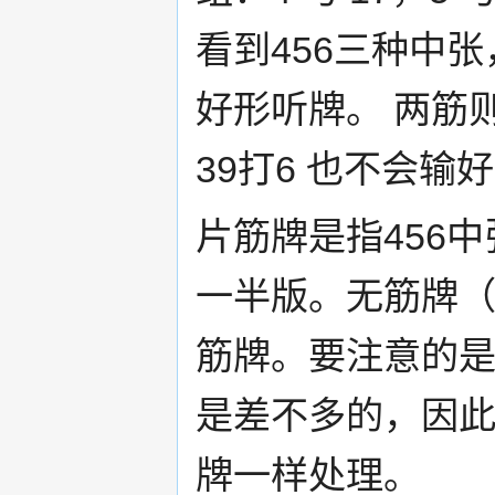
看到456三种中
好形听牌。 两筋则
39打6 也不会输
片筋牌是指456
一半版。无筋牌
筋牌。要注意的
是差不多的，因
牌一样处理。