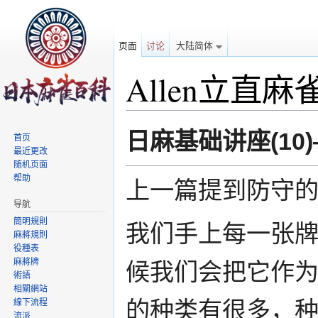
页面
讨论
大陆简体
Allen立直
跳转至：
导航
、
搜索
日麻基础讲座(10
首页
最近更改
随机页面
帮助
上一篇提到防守
导航
簡明規則
我们手上每一张
麻將規則
役種表
麻將牌
候我们会把它作
術語
相關網站
的种类有很多，
線下流程
流派