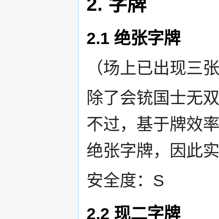
2. 字牌
2.1 绝张字牌
（场上已出现三
除了会铳国士无
不过，基于牌效
绝张字牌，因此
安全度：S
2.2 现二字牌