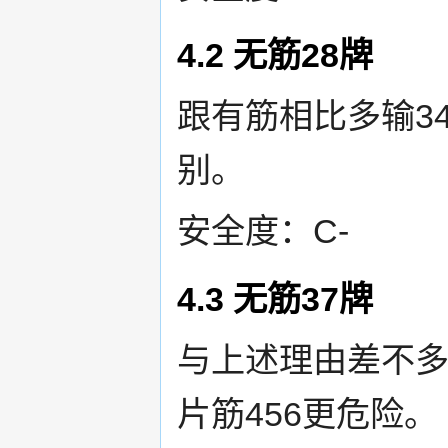
4.2 无筋28牌
跟有筋相比多输3
别。
安全度：C-
4.3 无筋37牌
与上述理由差不
片筋456更危险。