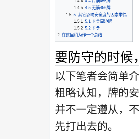
1.4.4
4.4 片筋456牌
1.4.5
4.5 无筋456牌
1.5
5. 其它影响安全度的因素举偶
1.5.1
5.1 ドラ周边牌
1.5.2
5.2 ドラ
2
在这里稍为作一个总结
要防守的时候
以下笔者会简单
粗略认知，牌的
并不一定遵从，
先打出去的。