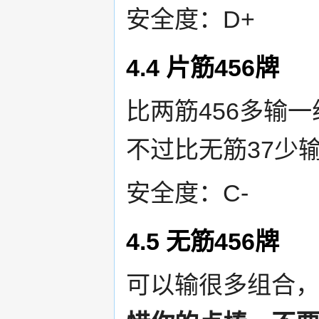
安全度：D+
4.4 片筋456牌
比两筋456多输
不过比无筋37少
安全度：C-
4.5 无筋456牌
可以输很多组合