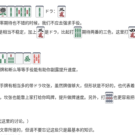
ドラ：
率期待也不错的时候，我们不应去强求手役。
却是相当不稳定，加上
是ドラ，比起打
期待两番的三色，这里打
，役牌和断么等等手役能有助你副露提升速度，
手牌有相当多的带ドラ坎张，虽然牌值够大，但形状是不好的，也代表着
，坎张也能靠上家打给你鸣牌，提升做牌速度。另外，打
也更容易把
代这里的讨论。）
文章所提的，但请不要忘记这些只是最基本的知识。