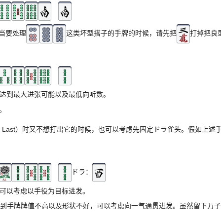
当要处理
这类坏型搭子的手牌的时候，请先把
打掉把良
达到最大进张可能以及最低向听数。
。
l Last）时又不想打出它的时候，也可以考虑先固定ドラ雀头。假如上述
ドラ：
可以考虑以手役为目标进发。
考虑到手牌牌值不高以及形状不好，可以考虑向一气通贯进发。虽然留下万