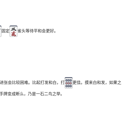
固定
雀头等待平和会更好。
进张会比较困难。比起打发和白，打
更佳。摸来白和发，如果之
手牌变成断么，乃是一石二鸟之举。