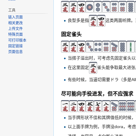
工具
链入页面
良型多是指
这类两面听牌。
相关更改
上传文件
固定雀头
特殊页面
可打印版本
固定链接
页面信息
当搭子溢出时，可考虑先固定雀头以
在这里固定
雀头能争取最大进张
有些时候，当逼切需要ドラ（多是Al
尽可能向手役进发，但不应强求
当手牌形状不佳和其牌值低的时候，
以上面手牌为例，手牌没dora，