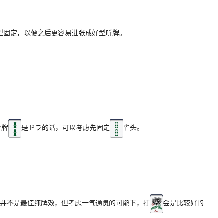
型固定，以便之后更容易进张成好型听牌。
手牌
是ドラ的话，可以考虑先固定
雀头。
子并不是最佳纯牌效，但考虑一气通贯的可能下，打
会是比较好的