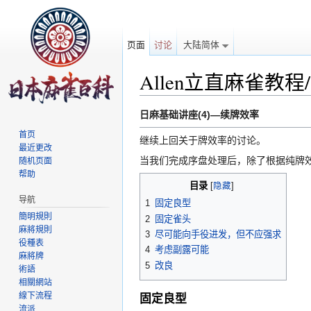
页面
讨论
大陆简体
Allen立直麻雀教
跳转至：
导航
、
搜索
日麻基础讲座(4)—续牌效率
首页
继续上回关于牌效率的讨论。
最近更改
当我们完成序盘处理后，除了根据纯牌
随机页面
帮助
目录
[
隐藏
]
导航
1
固定良型
簡明規則
2
固定雀头
麻將規則
3
尽可能向手役进发，但不应强求
役種表
4
考虑副露可能
麻將牌
5
改良
術語
相關網站
線下流程
固定良型
流派