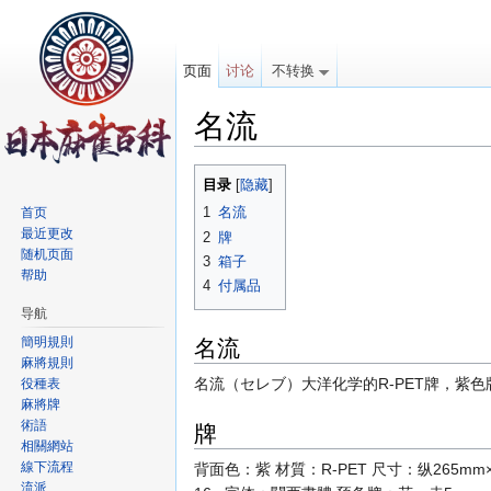
页面
讨论
不转换
名流
跳转至：
导航
、
搜索
目录
[
隐藏
]
1
名流
首页
最近更改
2
牌
随机页面
3
箱子
帮助
4
付属品
导航
名流
簡明規則
麻將規則
名流（セレブ）大洋化学的R-PET牌，紫色
役種表
麻將牌
術語
牌
相關網站
線下流程
背面色：紫 材質：R-PET 尺寸：纵265mm×
流派