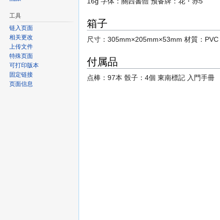
16g 字体：關西書體 预备牌：花・赤5
工具
箱子
链入页面
相关更改
尺寸：305mm×205mm×53mm 材質：P
上传文件
特殊页面
付属品
可打印版本
固定链接
点棒：97本 骰子：4個 東南標記 入門手冊
页面信息