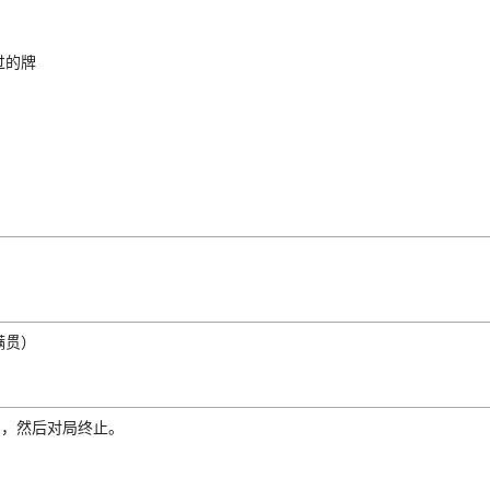
过的牌
满贯）
)，然后对局终止。