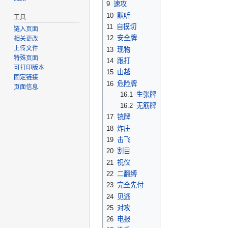
9
速攻
10
默听
工具
11
自摸切
链入页面
12
安全牌
相关更改
上传文件
13
现物
特殊页面
14
跟打
可打印版本
15
山越
固定链接
16
危险牌
页面信息
16.1
生张牌
16.2
无筋牌
17
铳牌
18
炸庄
19
击飞
20
割目
21
祝仪
22
二翻缚
23
完全先付
24
见逃
25
对攻
26
电报