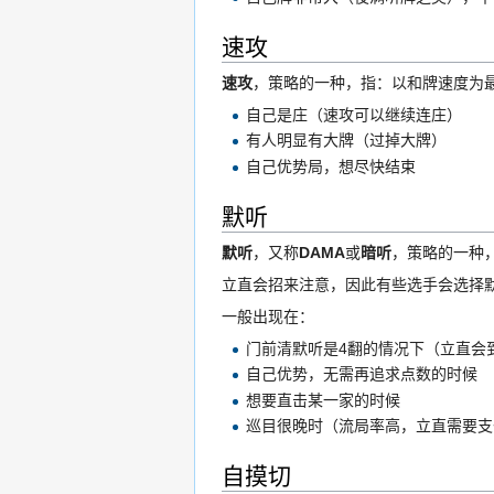
速攻
速攻
，策略的一种，指：以和牌速度为最
自己是庄（速攻可以继续连庄）
有人明显有大牌（过掉大牌）
自己优势局，想尽快结束
默听
默听
，又称
DAMA
或
暗听
，策略的一种
立直会招来注意，因此有些选手会选择
一般出现在：
门前清默听是4翻的情况下（立直会
自己优势，无需再追求点数的时候
想要直击某一家的时候
巡目很晚时（流局率高，立直需要支付
自摸切