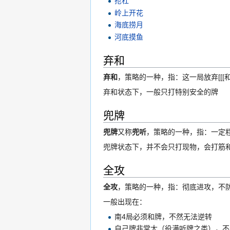
抢杠
岭上开花
海底捞月
河底摸鱼
弃和
弃和
，策略的一种，指：这一局放弃[[[
弃和状态下，一般只打特别安全的牌
兜牌
兜牌
又称
兜听
，策略的一种，指：一定
兜牌状态下，并不会只打现物，会打筋
全攻
全攻
，策略的一种，指：彻底进攻，不
一般出现在：
南4局必须和牌，不然无法逆转
自己牌非常大（役满听牌之类），不