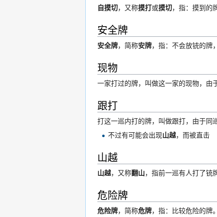
自摸切
，又称
摸打
或
摸切
，指：摸到的
安全牌
安全牌
，简称
安牌
，指：不会放铳的牌，
现物
一家打过的牌，叫做这一家的现物，由
跟打
打这一巡内打的牌，叫做跟打，由于同
不过有可能会出现
山越
，而被直击
山越
山越
，又称
翻山
，指前一巡有人打了铳
危险牌
危险牌
，简称
危牌
，指：比较危险的牌