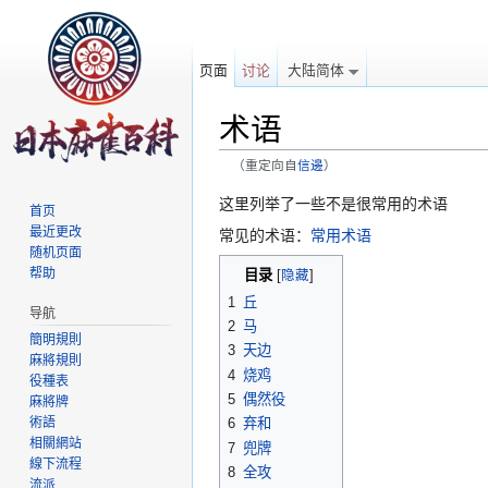
页面
讨论
大陆简体
术语
（重定向自
信邊
）
跳转至：
导航
、
搜索
这里列举了一些不是很常用的术语
首页
最近更改
常见的术语：
常用术语
随机页面
帮助
目录
[
隐藏
]
1
丘
导航
2
马
簡明規則
3
天边
麻將規則
4
烧鸡
役種表
5
偶然役
麻將牌
術語
6
弃和
相關網站
7
兜牌
線下流程
8
全攻
流派