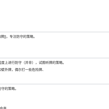
和牌]]，专注防守的策略。
程度上进行防守（并非），试图听牌的策略。
和壁外牌，偶尔打一些危险牌、
防守的策略。
会弃