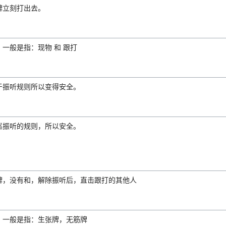
牌立刻打出去。
一般是指：现物 和 跟打
于振听规则所以变得安全。
巡振听的规则，所以安全。
牌，没有和，解除振听后，直击跟打的其他人
。一般是指：生张牌，无筋牌