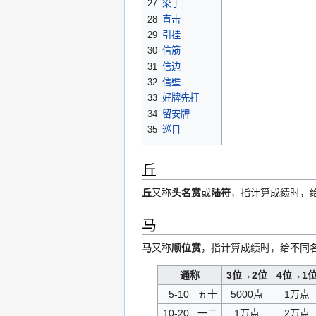
27
染手
28
直击
29
引挂
30
信筋
31
信边
32
信壁
33
好牌先打
34
留安牌
35
巡目
丘
丘
又称
头名赏
或
陆符
，指计算成绩时，给
马
马
又称
顺位赏
，指计算成绩时，给不同
通称
3位→2位
4位→1
5-10
五十
5000点
1万点
10-20
一二
1万点
2万点