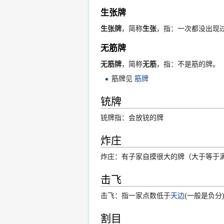
生张牌
生张牌
，简称
生张
，指：一次都没出现
无筋牌
无筋牌
，简称
无筋
，指：不是筋的牌。
筋牌见
筋牌
铳牌
铳牌指：会放铳的牌
炸庄
炸庄：有子家自摸很大的牌（大于等于
击飞
击飞：指一家点数低于
天边
(一般是负分
割目