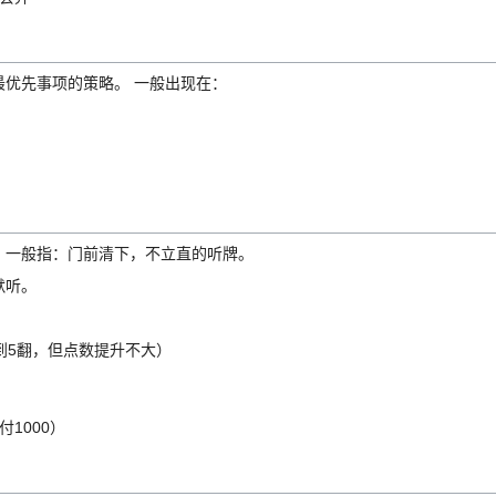
优先事项的策略。 一般出现在：
，一般指：门前清下，不立直的听牌。
默听。
到5翻，但点数提升不大）
1000）