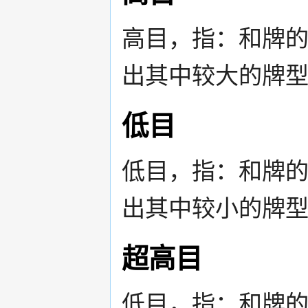
高目，指：和牌
出其中较大的牌
低目
低目，指：和牌
出其中较小的牌
超高目
低目，指：和牌