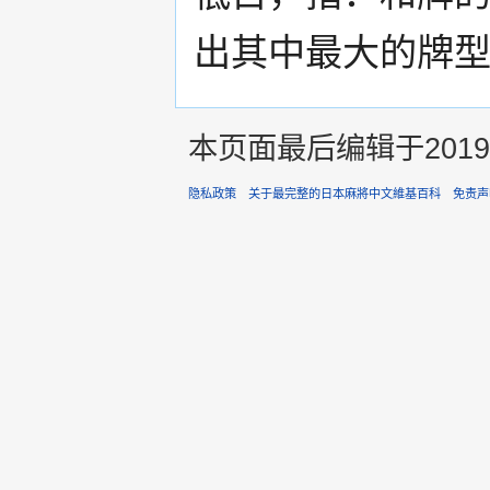
出其中最大的牌
本页面最后编辑于2019年
隐私政策
关于最完整的日本麻將中文維基百科
免责声