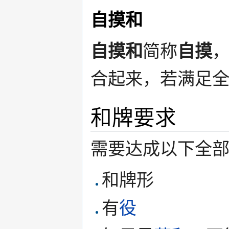
自摸和
自摸和
简称
自摸
合起来，若满足
和牌要求
需要达成以下全
和牌形
有
役