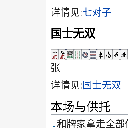
详情见:
七对子
国士无双
张
详情见:
国士无双
本场与供托
和牌家拿走全部