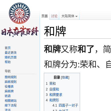
页面
讨论
大陆简体
和牌
跳转至：
导航
、
搜索
和牌
又称
和了
，
首页
最近更改
随机页面
和牌分为:荣和、
帮助
导航
簡明規則
目录
[
隐藏
]
麻將規則
1
荣和
役種表
2
自摸和
麻將牌
3
和牌要求
術語
4
和牌形
相關網站
4.1
四面子一对子
線下流程
流派