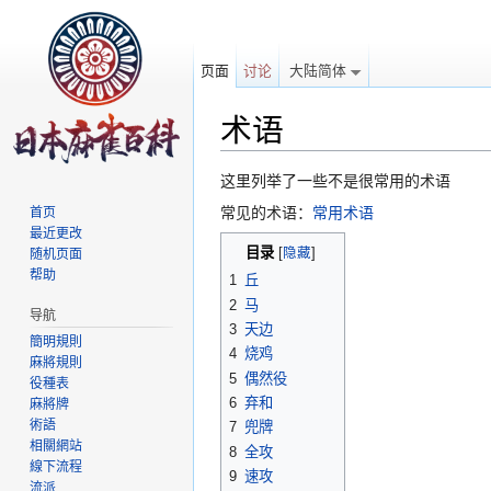
页面
讨论
大陆简体
术语
跳转至：
导航
、
搜索
这里列举了一些不是很常用的术语
常见的术语：
常用术语
首页
最近更改
目录
[
隐藏
]
随机页面
帮助
1
丘
2
马
导航
3
天边
簡明規則
4
烧鸡
麻將規則
5
偶然役
役種表
6
弃和
麻將牌
術語
7
兜牌
相關網站
8
全攻
線下流程
9
速攻
流派