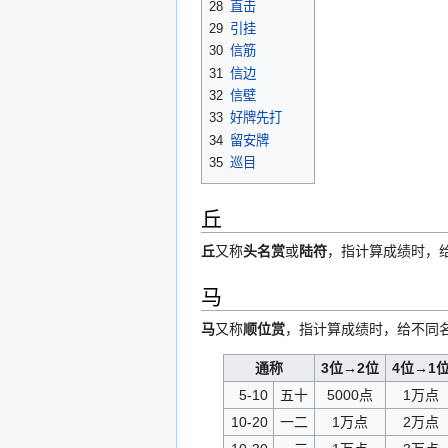
28
直击
29
引挂
30
信筋
31
信边
32
信壁
33
好牌先打
34
留安牌
35
巡目
丘
丘
又称
头名赏
或
陆符
，指计算成绩时，给
马
马
又称
顺位赏
，指计算成绩时，给不同
通称
3位→2位
4位→1
5-10
五十
5000点
1万点
10-20
一二
1万点
2万点