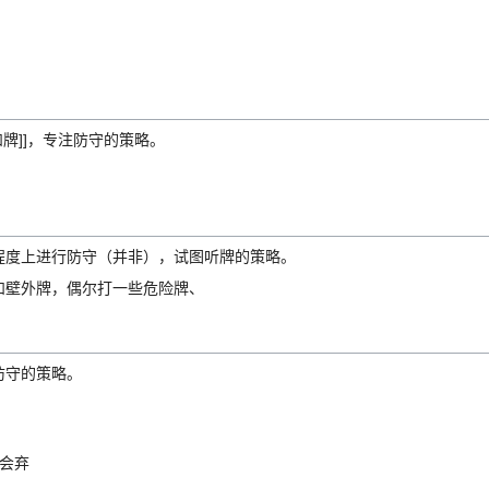
和牌]]，专注防守的策略。
程度上进行防守（并非），试图听牌的策略。
和壁外牌，偶尔打一些危险牌、
防守的策略。
会弃