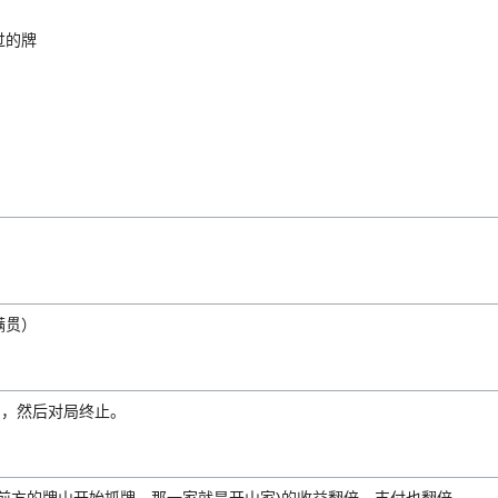
过的牌
满贯）
)，然后对局终止。
家前方的牌山开始抓牌，那一家就是开山家)的收益翻倍，支付也翻倍。