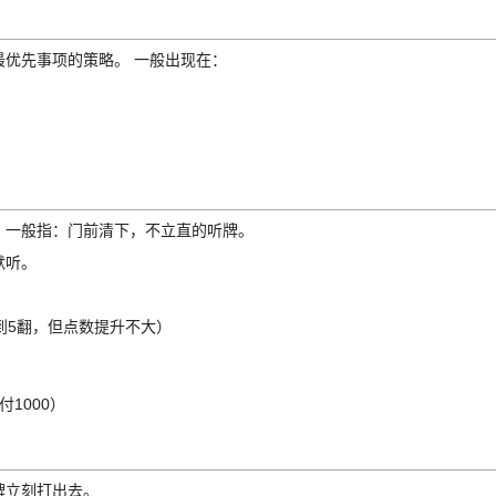
优先事项的策略。 一般出现在：
，一般指：门前清下，不立直的听牌。
默听。
到5翻，但点数提升不大）
1000）
牌立刻打出去。