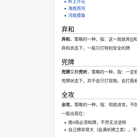
岭上开花
海底捞月
河底摸鱼
弃和
弃和
，策略的一种，指：这一局放弃[[[
弃和状态下，一般只打特别安全的牌
兜牌
兜牌
又称
兜听
，策略的一种，指：一定
兜牌状态下，并不会只打现物，会打筋
全攻
全攻
，策略的一种，指：彻底进攻，不
一般出现在：
南4局必须和牌，不然无法逆转
自己牌非常大（役满听牌之类），不