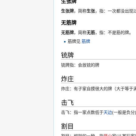
生张牌
生张牌
，简称
生张
，指：一次都没出现
无筋牌
无筋牌
，简称
无筋
，指：不是筋的牌。
筋牌见
筋牌
铳牌
铳牌指：会放铳的牌
炸庄
炸庄：有子家自摸很大的牌（大于等于
击飞
击飞：指一家点数低于
天边
(一般是负分
割目
割目：规则的一种，指
开山
家(从某玩