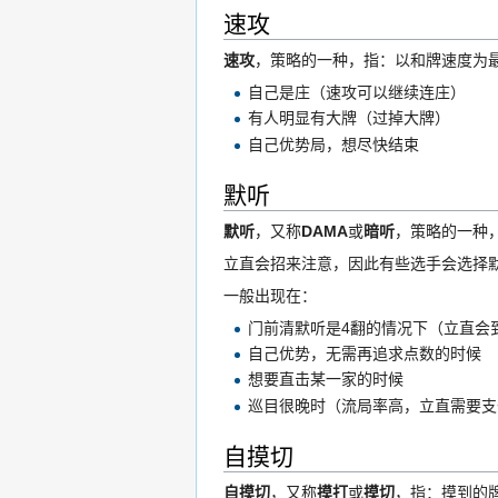
速攻
速攻
，策略的一种，指：以和牌速度为最
自己是庄（速攻可以继续连庄）
有人明显有大牌（过掉大牌）
自己优势局，想尽快结束
默听
默听
，又称
DAMA
或
暗听
，策略的一种
立直会招来注意，因此有些选手会选择
一般出现在：
门前清默听是4翻的情况下（立直会
自己优势，无需再追求点数的时候
想要直击某一家的时候
巡目很晚时（流局率高，立直需要支付
自摸切
自摸切
，又称
摸打
或
摸切
，指：摸到的