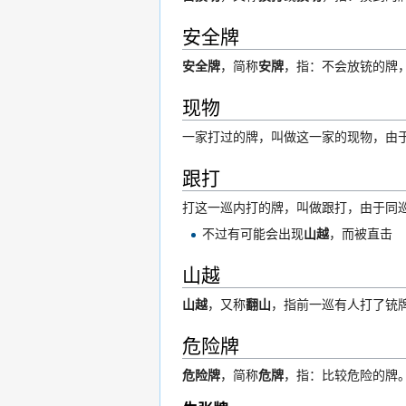
安全牌
安全牌
，简称
安牌
，指：不会放铳的牌，
现物
一家打过的牌，叫做这一家的现物，由
跟打
打这一巡内打的牌，叫做跟打，由于同
不过有可能会出现
山越
，而被直击
山越
山越
，又称
翻山
，指前一巡有人打了铳
危险牌
危险牌
，简称
危牌
，指：比较危险的牌