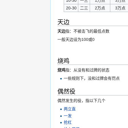
10-30
一三
1万点
3万点
20-30
二三
2万点
3万点
天边
天边
指：不被击飞的最低点数
一般天边设为100或0
烧鸡
烧鸡
指：从没有和过牌的状态
一些规则下，没和过牌会有罚点
偶然役
偶然发生的役，指以下几个
两立直
一发
抢杠