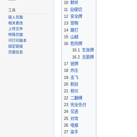
10
默听
11
自摸切
工具
12
安全牌
链入页面
13
现物
相关更改
上传文件
14
跟打
特殊页面
15
山越
可打印版本
16
危险牌
固定链接
16.1
生张牌
页面信息
16.2
无筋牌
17
铳牌
18
炸庄
19
击飞
20
割目
21
祝仪
22
二翻缚
23
完全先付
24
见逃
25
对攻
26
电报
27
染手