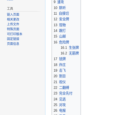
9
速攻
10
默听
工具
11
自摸切
链入页面
12
安全牌
相关更改
上传文件
13
现物
特殊页面
14
跟打
可打印版本
15
山越
固定链接
16
危险牌
页面信息
16.1
生张牌
16.2
无筋牌
17
铳牌
18
炸庄
19
击飞
20
割目
21
祝仪
22
二翻缚
23
完全先付
24
见逃
25
对攻
26
电报