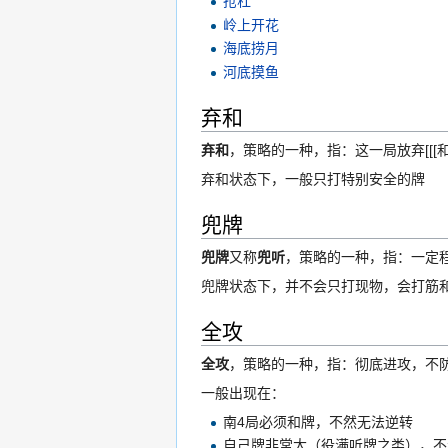
抢杠
岭上开花
海底捞月
河底摸鱼
弃和
弃和
，策略的一种，指：这一局放弃[[[
弃和状态下，一般只打特别安全的牌
兜牌
兜牌
又称
兜听
，策略的一种，指：一定
兜牌状态下，并不会只打现物，会打筋
全攻
全攻
，策略的一种，指：彻底进攻，不
一般出现在：
南4局必须和牌，不然无法逆转
自己牌非常大（役满听牌之类），不