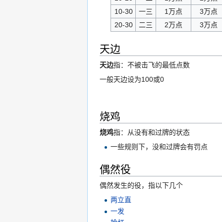
10-30
一三
1万点
3万点
20-30
二三
2万点
3万点
天边
天边
指：不被击飞的最低点数
一般天边设为100或0
烧鸡
烧鸡
指：从没有和过牌的状态
一些规则下，没和过牌会有罚点
偶然役
偶然发生的役，指以下几个
两立直
一发