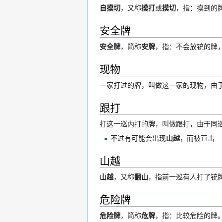
自摸切
，又称
摸打
或
摸切
，指：摸到的
安全牌
安全牌
，简称
安牌
，指：不会放铳的牌，
现物
一家打过的牌，叫做这一家的现物，由
跟打
打这一巡内打的牌，叫做跟打，由于同
不过有可能会出现
山越
，而被直击
山越
山越
，又称
翻山
，指前一巡有人打了铳
危险牌
危险牌
，简称
危牌
，指：比较危险的牌