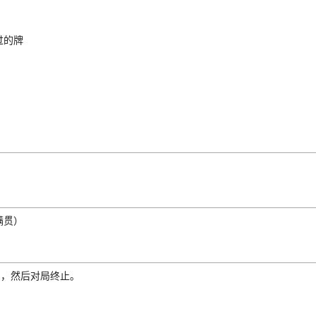
过的牌
满贯）
)，然后对局终止。