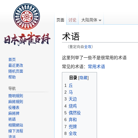
页面
讨论
大陆简体
术语
（重定向自
全攻
）
跳转至：
导航
、
搜索
这里列举了一些不是很常用的术语
首页
最近更改
常见的术语：
常用术语
随机页面
帮助
目录
[
隐藏
]
1
丘
导航
2
马
簡明規則
3
天边
麻將規則
4
烧鸡
役種表
5
偶然役
麻將牌
術語
6
弃和
相關網站
7
兜牌
線下流程
8
全攻
流派