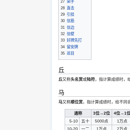
27
染手
28
直击
29
引挂
30
信筋
31
信边
32
信壁
33
好牌先打
34
留安牌
35
巡目
丘
丘
又称
头名赏
或
陆符
，指计算成绩时，给
马
马
又称
顺位赏
，指计算成绩时，给不同
通称
3位→2位
4位→1
5-10
五十
5000点
1万点
10-20
一二
1万点
2万点