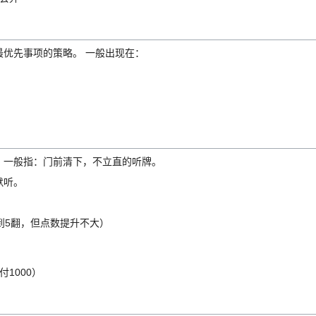
优先事项的策略。 一般出现在：
，一般指：门前清下，不立直的听牌。
默听。
到5翻，但点数提升不大）
1000）