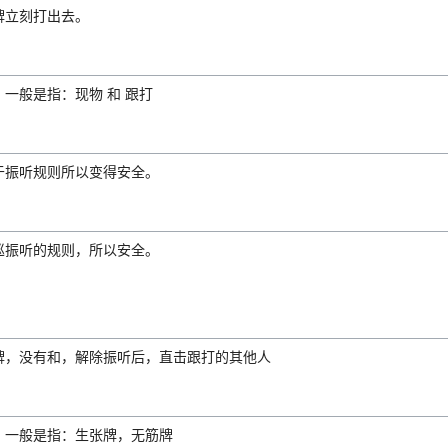
牌立刻打出去。
一般是指：现物 和 跟打
于振听规则所以变得安全。
巡振听的规则，所以安全。
牌，没有和，解除振听后，直击跟打的其他人
。一般是指：生张牌，无筋牌