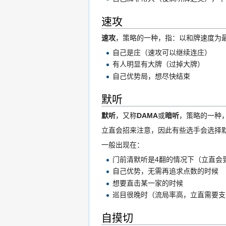
速攻
速攻
，策略的一种，指：以和牌速度为最
自己是庄（速攻可以继续连庄）
有人明显有大牌（过掉大牌）
自己优势局，想尽快结束
默听
默听
，又称
DAMA
或
暗听
，策略的一种
立直会招来注意，因此有些选手会选择
一般出现在：
门前清默听是4翻的情况下（立直会
自己优势，无需再追求点数的时候
想要直击某一家的时候
巡目很晚时（流局率高，立直需要支付
自摸切