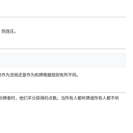
，则连庄。
是作为流局还是作为和牌根据规则有所不同。
名听牌者时，他们平分获得的点数。当所有人都听牌或所有人都不听