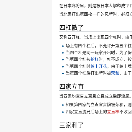
在日本麻将里，则是被日本人解释成“四”
当北家打出第四枚一样的风牌时，必须
四杠散了
又称四开杠。当场上出现四个杠时，由
场上有四个杠后，不允许开第五个杠
当四个杠是同一玩家开出时，为了保
当第四个杠被
抢杠
时，杠不成立，按
当第四个杠时
岭上开花
，由于岭上牌
当第四个杠后打出牌时被
荣和
，由于
四家立直
当四家均宣告立直且立直成立后即流局
如果第四家的立直宣言牌被荣和，则
四家立直流局后场上的
立直棒
不收回
三家和了