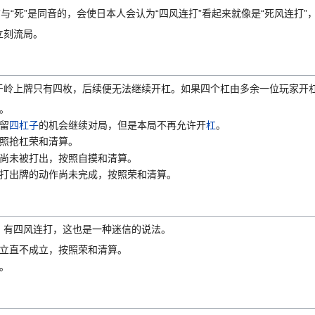
与“死”是同音的，会使日本人会认为“四风连打”看起来就像是“死风连打
立刻流局。
于岭上牌只有四枚，后续便无法继续开杠。如果四个杠由多余一位玩家开
。
留
四杠子
的机会继续对局，但是本局不再允许开
杠
。
照抢杠荣和清算。
尚未被打出，按照自摸和清算。
打出牌的动作尚未完成，按照荣和清算。
。有四风连打，这也是一种迷信的说法。
立直不成立，按照荣和清算。
。