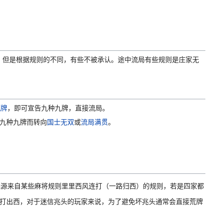
，但是根据规则的不同，有些不被承认。途中流局有些规则是庄家无
九牌
，即可宣告九种九牌，直接流局。
九种九牌而转向
国士无双
或
流局满贯
。
起源来自某些麻将规则里里西风连打（一路归西）的规则，若是四家都
玩家皆打出西，对于迷信兆头的玩家来说，为了避免坏兆头通常会直接荒牌