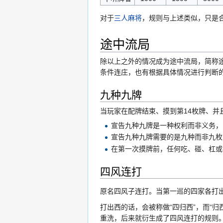
对于
三人麻将
，规则与上述类似，只是合
途中流局
除以上之外的情况成为途中流局，简称
条件连庄，也有根据具体情况进行判断
九种九牌
当玩家在配牌结束、摸到第14枚牌、并
宣告九种九牌是一种权利而非义务，
宣告九种九牌需要的是九种而非九枚
在第一次摸牌前，任何吃、碰、杠或
四风连打
原名四风子连打。当第一巡的四家各打
打出西的话，会被称做“四归西”，而“归
重洗，后来就衍生成了四风连打的规则