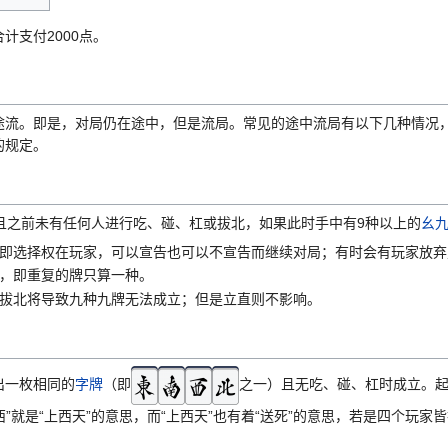
计支付2000点。
途流。即是，对局仍在途中，但是流局。常见的途中流局有以下几种情况
的规定。
且之前未有任何人进行吃、碰、杠或拔北，如果此时手中有9种以上的
幺
即选择权在玩家，可以宣告也可以不宣告而继续对局；有时会有玩家放弃
，即重复的牌只算一种。
拔北将导致九种九牌无法成立；但是立直则不影响。
出一枚相同的
字牌
（即
之一）且无吃、碰、杠时成立。
西”就是“上西天”的意思，而“上西天”也有着“送死”的意思，若是四个
。