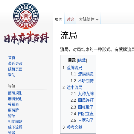
页面
讨论
大陆简体
流局
跳转至：
导航
、
搜索
流局
，对局结束的一种形式。有荒牌流
首页
目录
[
隐藏
]
最近更改
1
荒牌流局
随机页面
1.1
流局满贯
帮助
1.2
不听罚符
导航
2
途中流局
簡明規則
2.1
九种九牌
麻將規則
2.2
四风连打
役種表
2.3
四杠散了
麻將牌
2.4
四家立直
術語
2.5
三家和了
相關網站
3
参考文献
線下流程
流派