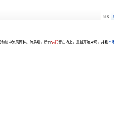
阅读
局和途中流局两种。流局后，所有
供托
留在场上，重新开始对局，并且
本