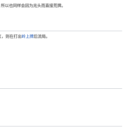
”，所以也同样会因为兆头而直接荒牌。
杠，则在打出
岭上牌
后流局。