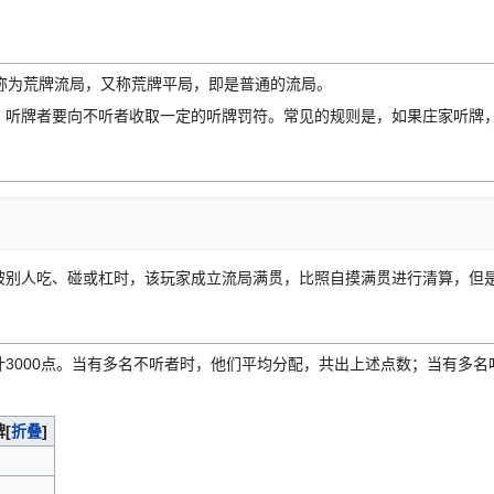
称为荒牌流局，又称荒牌平局，即是普通的流局。
，听牌者要向不听者收取一定的听牌罚符。常见的规则是，如果庄家听牌
被别人吃、碰或杠时，该玩家成立流局满贯，比照自摸满贯进行清算，但
计3000点。当有多名不听者时，他们平均分配，共出上述点数；当有多
牌
[
折叠
]