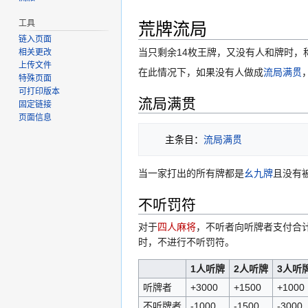
荒牌流局
工具
链入页面
当只剩余14枚王牌，又没有人和牌时，
相关更改
上传文件
在此情况下，如果没有人做成
流局满贯
特殊页面
可打印版本
流局满贯
固定链接
页面信息
   主条目：
流局满贯
当一家打出的所有牌都是
幺九牌
且没有
不听罚符
对于
四人麻将
，不听者向听牌者支付合
时，不进行不听罚符。
1人听牌
2人听牌
3人听
听牌者
+3000
+1500
+1000
不听牌者
-1000
-1500
-3000