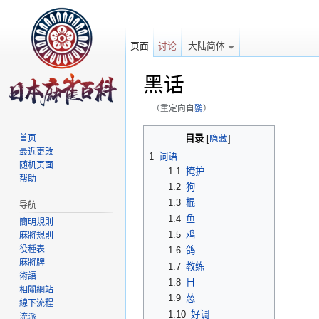
页面
讨论
大陆简体
黑话
（重定向自
鶸
）
跳转至：
导航
、
搜索
目录
首页
[
隐藏
]
最近更改
1
词语
随机页面
1.1
掩护
帮助
1.2
狗
1.3
棍
导航
1.4
鱼
簡明規則
1.5
鸡
麻將規則
役種表
1.6
鸽
麻將牌
1.7
教练
術語
1.8
日
相關網站
1.9
怂
線下流程
1.10
好调
流派