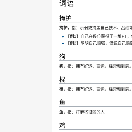
词语
掩护
掩护
，指：示弱或掩盖自己技术、战绩
【例1】自己在段位获得了一堆PT
【例2】明明自己很强，但说自己很
狗
狗
，指：拥有好运、豪运，经常和到牌
棍
棍
，指：拥有好运、豪运，经常和到牌
鱼
鱼
，指：打麻将很弱的人
鸡