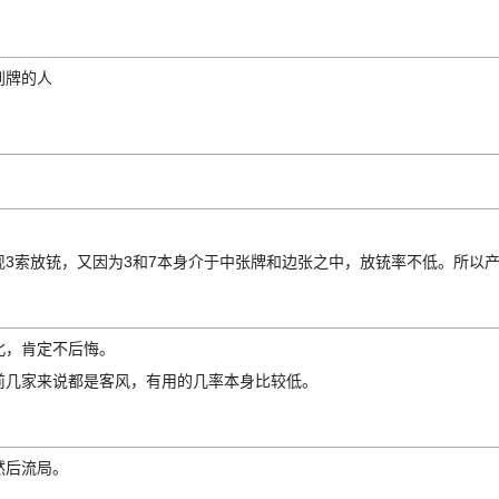
到牌的人
3索放铳，又因为3和7本身介于中张牌和边张之中，放铳率不低。所以
北，肯定不后悔。
前几家来说都是客风，有用的几率本身比较低。
然后流局。