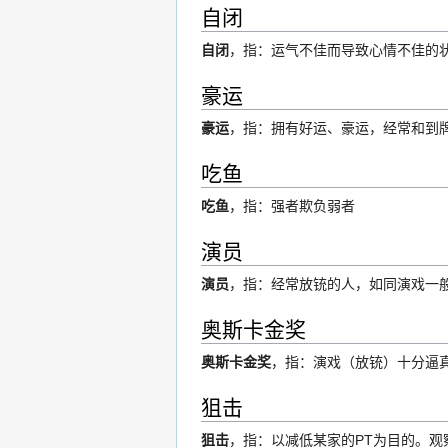
自闭
自闭
，指：运气不佳而导致心情不佳的
豪运
豪运
，指：拥有好运、豪运，经常和到
吃鱼
吃鱼
，指：强者欺负弱者
演员
演员
，指：经常放铳的人，如同演戏一
奥斯卡金奖
奥斯卡金奖
，指：演戏（放铳）十分逼
狙击
狙击
，指：以减低某家的PT为目的。