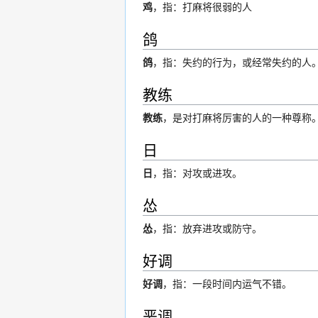
鸡
，指：打麻将很弱的人
鸽
鸽
，指：失约的行为，或经常失约的人
教练
教练
，是对打麻将厉害的人的一种尊称
日
日
，指：对攻或进攻。
怂
怂
，指：放弃进攻或防守。
好调
好调
，指：一段时间内运气不错。
恶调