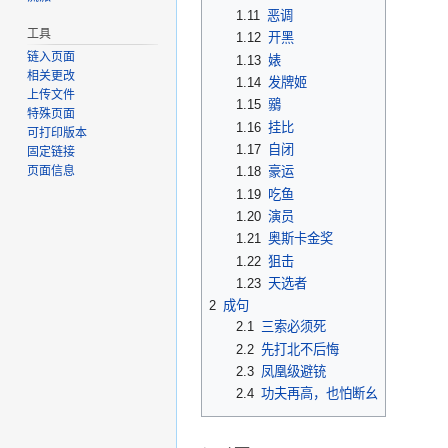
1.11
恶调
工具
1.12
开黑
链入页面
1.13
婊
相关更改
1.14
发牌姬
上传文件
1.15
鶸
特殊页面
1.16
挂比
可打印版本
1.17
自闭
固定链接
1.18
豪运
页面信息
1.19
吃鱼
1.20
演员
1.21
奥斯卡金奖
1.22
狙击
1.23
天选者
2
成句
2.1
三索必须死
2.2
先打北不后悔
2.3
凤凰级避铳
2.4
功夫再高，也怕断幺