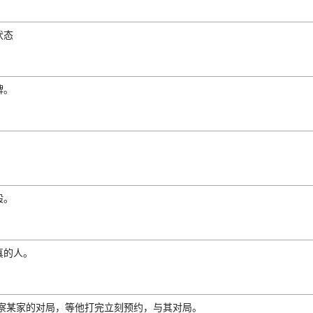
状态
牌。
般。
真的人。
观察某家的对局，等他打完立刻预约，与其对局。