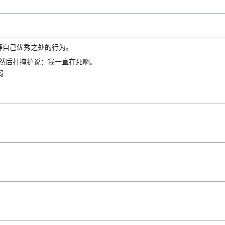
等自己优秀之处的行为。
，然后打掩护说：我一直在死啊。
弱
。
。