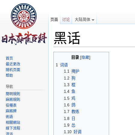
页面
讨论
大陆简体
黑话
跳转至：
导航
、
搜索
目录
[
隐藏
]
首页
最近更改
1
词语
随机页面
1.1
掩护
帮助
1.2
狗
1.3
棍
导航
1.4
鱼
簡明規則
1.5
鸡
麻將規則
1.6
鸽
役種表
麻將牌
1.7
教练
術語
1.8
日
相關網站
1.9
怂
線下流程
1.10
好调
流派