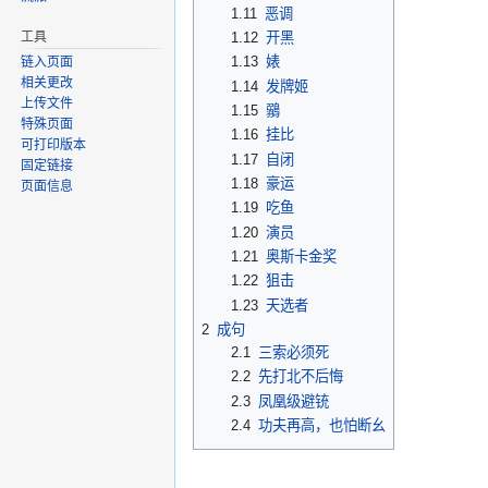
1.11
恶调
工具
1.12
开黑
1.13
婊
链入页面
相关更改
1.14
发牌姬
上传文件
1.15
鶸
特殊页面
1.16
挂比
可打印版本
1.17
自闭
固定链接
1.18
豪运
页面信息
1.19
吃鱼
1.20
演员
1.21
奥斯卡金奖
1.22
狙击
1.23
天选者
2
成句
2.1
三索必须死
2.2
先打北不后悔
2.3
凤凰级避铳
2.4
功夫再高，也怕断幺