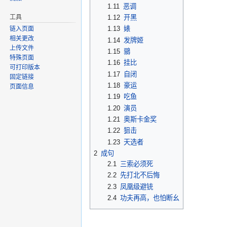
1.11
恶调
工具
1.12
开黑
1.13
婊
链入页面
相关更改
1.14
发牌姬
上传文件
1.15
鶸
特殊页面
1.16
挂比
可打印版本
1.17
自闭
固定链接
1.18
豪运
页面信息
1.19
吃鱼
1.20
演员
1.21
奥斯卡金奖
1.22
狙击
1.23
天选者
2
成句
2.1
三索必须死
2.2
先打北不后悔
2.3
凤凰级避铳
2.4
功夫再高，也怕断幺