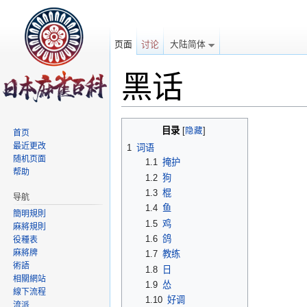
页面
讨论
大陆简体
黑话
跳转至：
导航
、
搜索
目录
[
隐藏
]
首页
最近更改
1
词语
随机页面
1.1
掩护
帮助
1.2
狗
1.3
棍
导航
1.4
鱼
簡明規則
1.5
鸡
麻將規則
1.6
鸽
役種表
麻將牌
1.7
教练
術語
1.8
日
相關網站
1.9
怂
線下流程
1.10
好调
流派