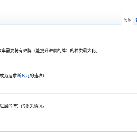
阅读
效率需要将有效牌（能提升进展的牌）的种类最大化。
或为追求
断幺九
的速攻）
进展的牌）的损失情况。