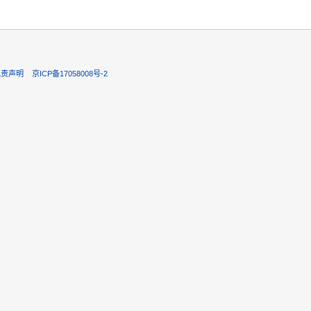
免责声明
京ICP备17058008号-2