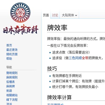
页面
讨论
大陆简体
牌效率
跳转至：
导航
、
搜索
牌效率指：最快的通向听牌的方式。牌
一般在以下情况会反牌效率：
首页
最近更改
追求点数（落后需要追分）
随机页面
追求役（做
三色同顺
全带
把牌做大，
帮助
技巧
导航
簡明規則
有效牌都在手牌附近
麻將規則
计算打掉某个牌后：有效牌（能提升
役種表
麻將牌
统计打哪个牌，有效牌损失最小
術語
相關網站
牌效率计算
線下流程
流派
天凤牌理