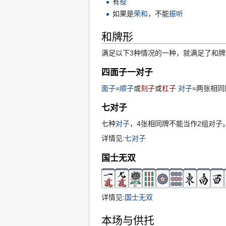
有
役
如果是
荣和
，不能
振听
和牌形
满足以下3种情况的一种，就满足了和牌
四面子一对子
面子
=
顺子
或
刻子
或
杠子
对子
=两张相同
七对子
七种
对子
，4张相同牌不能当作2组对子
详情见:
七对子
国士无双
详情见:
国士无双
本场与供托