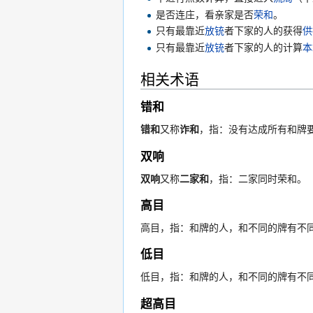
是否连庄，看亲家是否
荣和
。
只有最靠近
放铳
者下家的人的获得
供
只有最靠近
放铳
者下家的人的计算
本
相关术语
错和
错和
又称
诈和
，指：没有达成所有和牌
双响
双响
又称
二家和
，指：二家同时荣和。
高目
高目，指：和牌的人，和不同的牌有不
低目
低目，指：和牌的人，和不同的牌有不
超高目