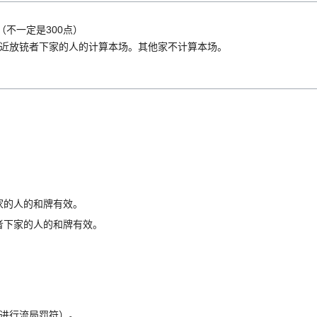
（不一定是300点）
近放铳者下家的人的计算本场。其他家不计算本场。
家的人的和牌有效。
者下家的人的和牌有效。
进行流局罚符）。