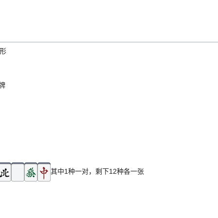
形
牌
。
其中1种一对，剩下12种各一张