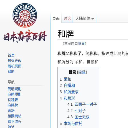
页面
讨论
大陆简体
和牌
（重定向自
低目
）
跳转至：
导航
、
搜索
和牌
又称
和了
，简称
和
。指达成此局的
首页
最近更改
和牌分为:荣和、自摸和
随机页面
帮助
目录
[
隐藏
]
1
荣和
导航
2
自摸和
簡明規則
3
和牌要求
麻將規則
4
和牌形
役種表
4.1
四面子一对子
麻將牌
4.2
七对子
術語
相關網站
4.3
国士无双
線下流程
5
本场与供托
流派