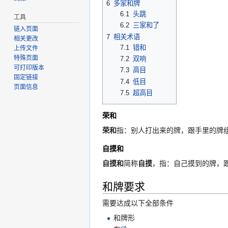
6
多家和牌
6.1
头跳
工具
6.2
三家和了
链入页面
7
相关术语
相关更改
7.1
错和
上传文件
特殊页面
7.2
双响
可打印版本
7.3
高目
固定链接
7.4
低目
页面信息
7.5
超高目
荣和
荣和
指：别人打出来的牌，跟手里的牌
自摸和
自摸和
简称
自摸
，指：自己摸到的牌，
和牌要求
需要达成以下全部条件
和牌形