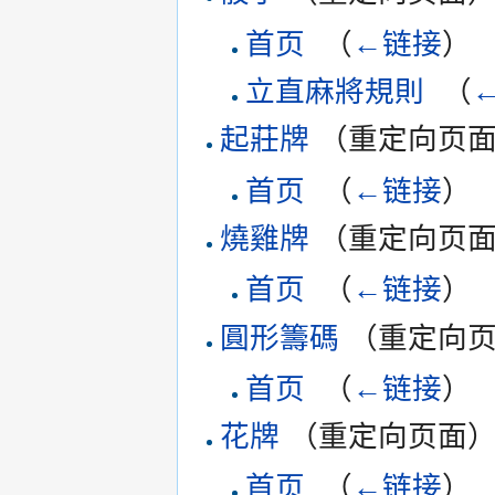
首页
‎
（
←链接
）
立直麻將規則
‎
（
起莊牌
（重定向页面）
首页
‎
（
←链接
）
燒雞牌
（重定向页面）
首页
‎
（
←链接
）
圓形籌碼
（重定向页
首页
‎
（
←链接
）
花牌
（重定向页面） 
首页
‎
（
←链接
）