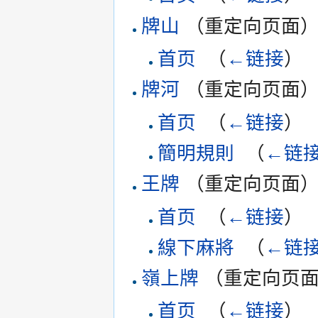
牌山
（重定向页面） 
首页
‎
（
←链接
）
牌河
（重定向页面） 
首页
‎
（
←链接
）
簡明規則
‎
（
←链
王牌
（重定向页面） 
首页
‎
（
←链接
）
線下麻將
‎
（
←链
嶺上牌
（重定向页面）
首页
‎
（
←链接
）