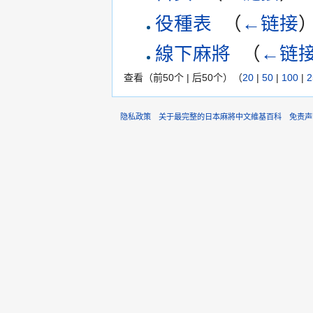
役種表
‎
（
←链接
線下麻將
‎
（
←链
查看（前50个 | 后50个）（
20
|
50
|
100
|
2
隐私政策
关于最完整的日本麻將中文維基百科
免责声