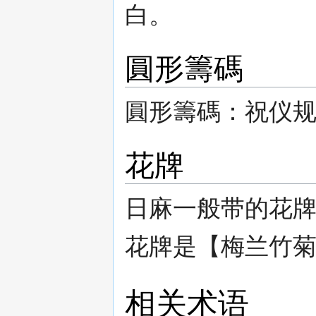
白。
圓形籌碼
圓形籌碼：祝仪
花牌
日麻一般带的花牌
花牌是【梅兰竹
相关术语