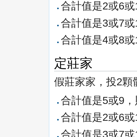
合計值是2或6
合計值是3或7
合計值是4或8
定莊家
假莊家家，投2顆
合計值是5或9
合計值是2或6
合計值是3或7