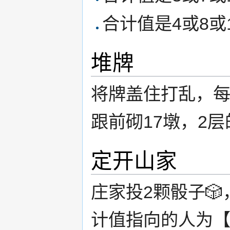
合计值是4或8
堆牌
将牌盖住打乱，
跟前砌17墩，2
定开山家
庄家投2颗骰子
计值指向的人为