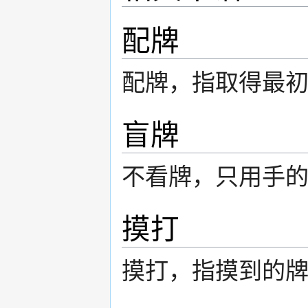
配牌
配牌，指取得最初
盲牌
不看牌，只用手
摸打
摸打，指摸到的