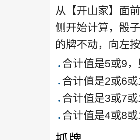
从【开山家】面
侧开始计算，骰
的牌不动，向左
合计值是5或9
合计值是2或6
合计值是3或7
合计值是4或8
抓牌