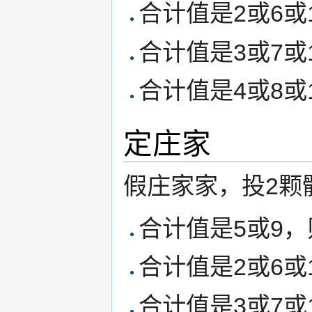
合计值是2或6
合计值是3或7
合计值是4或8
定庄家
假庄家家，投2颗
合计值是5或9
合计值是2或6
合计值是3或7