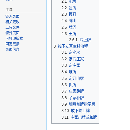
2.1
配牌
2.2
盲牌
工具
2.3
摸打
链入页面
2.4
牌山
相关更改
2.5
牌河
上传文件
特殊页面
2.6
王牌
可打印版本
2.6.1
岭上牌
固定链接
3
线下立直麻将流程
页面信息
3.1
定座次
3.2
定假庄家
3.3
定庄家
3.4
堆牌
3.5
定开山家
3.6
抓牌
3.7
庄家跳牌
3.8
子家补牌
3.9
翻悬赏牌指示牌
3.10
放下岭上牌
3.11
庄家出牌或和牌