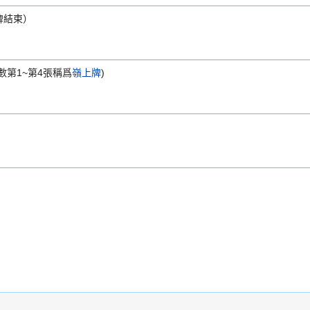
牌結束）
倒數第1~第4張稱爲
嶺上牌
)