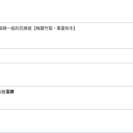
內麻將一般的花牌是【梅蘭竹菊，春夏秋冬】
叫做
盲牌