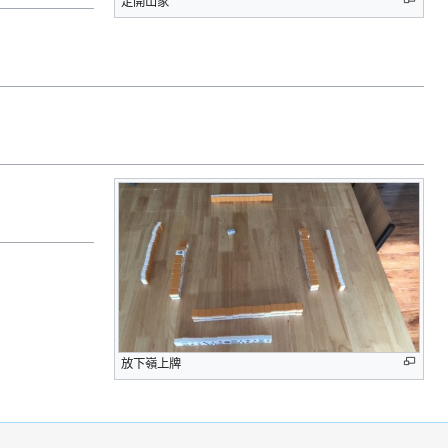
定開山家
放下嶺上牌