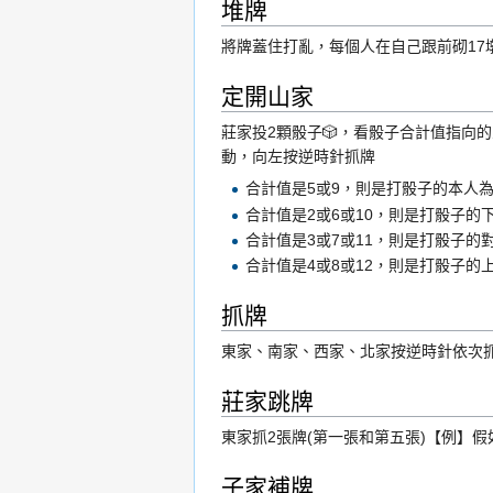
堆牌
將牌蓋住打亂，每個人在自己跟前砌17
定開山家
莊家投2顆骰子🎲，看骰子合計值指向
動，向左按逆時針抓牌
合計值是5或9，則是打骰子的本人
合計值是2或6或10，則是打骰子的
合計值是3或7或11，則是打骰子的
合計值是4或8或12，則是打骰子的
抓牌
東家、南家、西家、北家按逆時針依次抓
莊家跳牌
東家抓2張牌(第一張和第五張)【例】假如
子家補牌