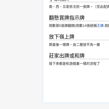
南，西，北家依次抓一張牌。（至此配
翻懸賞牌指示牌
倒數第5張牌翻開(倒數14張統稱
王牌
,
放下嶺上牌
將最後一墩牌，由二層放平為一層
莊家出牌或和牌
接下來都是和游戲裏一樣的流程了