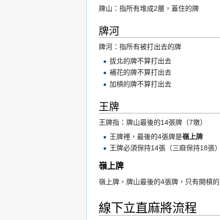
牌山：指所有堆成2層，蓋住的牌
牌河
牌河：指所有被打出去的牌
拔北的牌不算打出去
補花的牌不算打出去
加槓的牌不算打出去
王牌
王牌指：牌山最後的14張牌（7墩）
王牌裡，最後的4張牌是
嶺上牌
王牌必須保持14張（三麻保持18張
嶺上牌
嶺上牌，牌山最後的4張牌，只有開槓
線下立直麻將流程