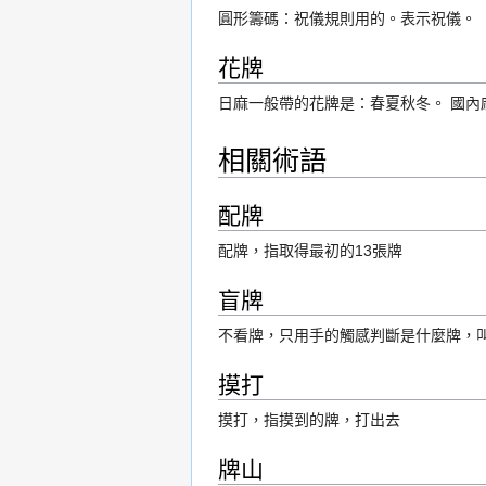
圓形籌碼：祝儀規則用的。表示祝儀。
花牌
日麻一般帶的花牌是：春夏秋冬。 國
相關術語
配牌
配牌，指取得最初的13張牌
盲牌
不看牌，只用手的觸感判斷是什麼牌，
摸打
摸打，指摸到的牌，打出去
牌山