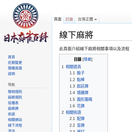
頁面
討論
台灣正體
線下麻將
前往：
導覽
、
搜尋
此頁面介紹線下麻將相關事項以及流程
首頁
目錄
[
隱藏
]
近期變更
1
相關道具
隨機頁面
1.1
骰子
說明
1.2
點棒
导航
1.3
起莊牌
簡明規則
1.4
燒雞牌
麻將規則
1.5
圓形籌碼
役種表
1.6
花牌
麻將牌
2
相關術語
術語
2.1
配牌
相關網站
2.2
盲牌
線下流程
流派
2.3
摸打