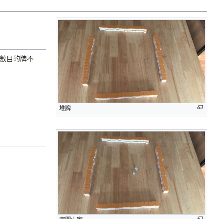
值數目的牌不
堆牌