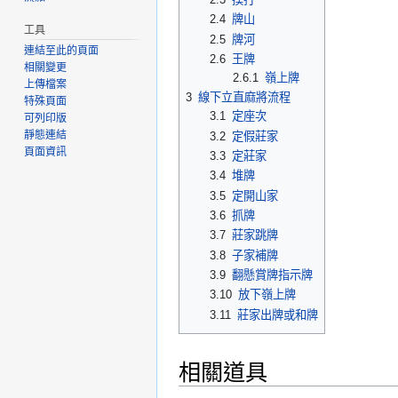
2.4
牌山
工具
2.5
牌河
連結至此的頁面
2.6
王牌
相關變更
2.6.1
嶺上牌
上傳檔案
3
線下立直麻將流程
特殊頁面
3.1
定座次
可列印版
靜態連結
3.2
定假莊家
頁面資訊
3.3
定莊家
3.4
堆牌
3.5
定開山家
3.6
抓牌
3.7
莊家跳牌
3.8
子家補牌
3.9
翻懸賞牌指示牌
3.10
放下嶺上牌
3.11
莊家出牌或和牌
相關道具