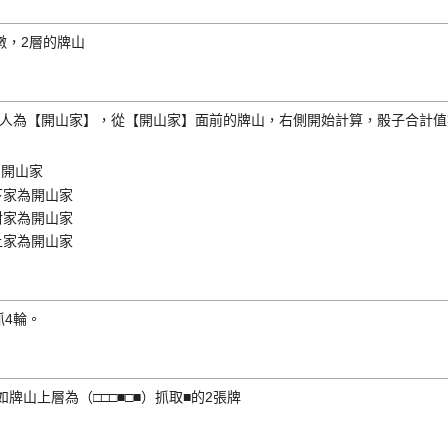
墩，2層的牌山
的人為【開山家】，從【開山家】面前的牌山，右側開始計算，骰子合計
為開山家
下家為開山家
對家為開山家
上家為開山家
4輪。
牌山上層為（□□□■□■）抓取■的2張牌