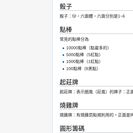
骰子
骰子：🎲，六面體，六面分別是1~6
點棒
常見的點棒分為
10000點棒（點最多的）
5000點棒（5紅點）
1000點棒（1紅點）
100點棒（8黑點）
起莊牌
起莊牌：表示圈風（莊風）的牌子：正
燒雞牌
燒雞牌：有燒雞罰點規則用的。正面是
圓形籌碼